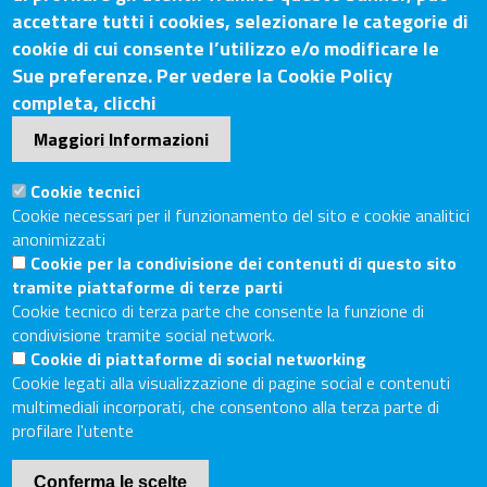
Contatti
accettare tutti i cookies, selezionare le categorie di
cookie di cui consente l’utilizzo e/o modificare le
Sede Legale: Via Lazzaro Spallanzani, 25 – 52100 Arezzo
Sue preferenze. Per vedere la Cookie Policy
Sede Secondaria: Piazza Giacomo Matteotti, 30 - 53100
completa, clicchi
Siena
Maggiori Informazioni
Tel. Sede Legale: 0575/3030
Tel. Sede Secondaria: 0577/202511
Cookie tecnici
C.F./P.IVA: 02326130511
Cookie necessari per il funzionamento del sito e cookie analitici
Codice Univoco UF6UWY
anonimizzati
Cookie per la condivisione dei contenuti di questo sito
PEC
cciaa.arezzosiena@as.legalmail.camcom.it
tramite piattaforme di terze parti
Sito web
Cookie tecnico di terza parte che consente la funzione di
condivisione tramite social network.
Cookie di piattaforme di social networking
Accesso riservato
Cookie legati alla visualizzazione di pagine social e contenuti
Linee guida pubblicazione di atti e documenti
multimediali incorporati, che consentono alla terza parte di
Accessibilità
profilare l'utente
Mappa del sito
Conferma le scelte