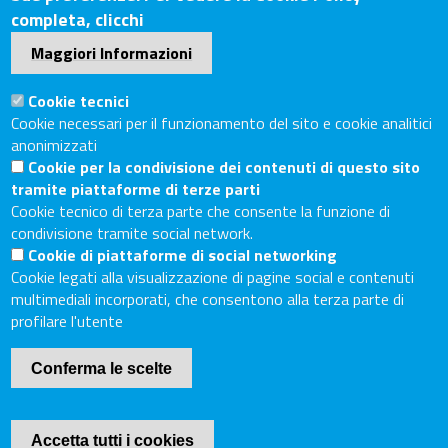
Sede Secondaria: Piazza Giacomo Matteotti, 30 - 53100
completa, clicchi
Siena
Maggiori Informazioni
Tel. Sede Legale: 0575/3030
Tel. Sede Secondaria: 0577/202511
Cookie tecnici
C.F./P.IVA: 02326130511
Cookie necessari per il funzionamento del sito e cookie analitici
Codice Univoco UF6UWY
anonimizzati
Cookie per la condivisione dei contenuti di questo sito
PEC
cciaa.arezzosiena@as.legalmail.camcom.it
tramite piattaforme di terze parti
Sito web
Cookie tecnico di terza parte che consente la funzione di
condivisione tramite social network.
Cookie di piattaforme di social networking
Accesso riservato
Cookie legati alla visualizzazione di pagine social e contenuti
Linee guida pubblicazione di atti e documenti
multimediali incorporati, che consentono alla terza parte di
Accessibilità
profilare l'utente
Mappa del sito
Conferma le scelte
Piè
Cookie Policy
di
Internet Privacy
Accetta tutti i cookies