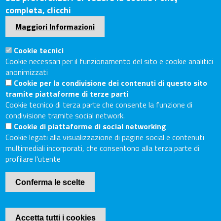
Sede Secondaria: Piazza Giacomo Matteotti, 30 - 53100
completa, clicchi
Siena
Maggiori Informazioni
Tel. Sede Legale: 0575/3030
Tel. Sede Secondaria: 0577/202511
Cookie tecnici
C.F./P.IVA: 02326130511
Cookie necessari per il funzionamento del sito e cookie analitici
Codice Univoco UF6UWY
anonimizzati
Cookie per la condivisione dei contenuti di questo sito
PEC
cciaa.arezzosiena@as.legalmail.camcom.it
tramite piattaforme di terze parti
Sito web
Cookie tecnico di terza parte che consente la funzione di
condivisione tramite social network.
Cookie di piattaforme di social networking
Accesso riservato
Cookie legati alla visualizzazione di pagine social e contenuti
Linee guida pubblicazione di atti e documenti
multimediali incorporati, che consentono alla terza parte di
Accessibilità
profilare l'utente
Mappa del sito
Conferma le scelte
Piè
Cookie Policy
di
Internet Privacy
Accetta tutti i cookies