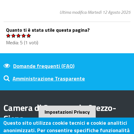
Ultima modifica: Martedì 12 Agosto 2025
Quanto ti è stata utile questa pagina?
Media:
5
(
1
voti)
Domande frequenti (FAQ)
Amministrazione Trasparente
Camera di Commercio Arezzo-
Impostazioni Privacy
Siena
Questo sito utilizza cookie tecnici e cookie analitici
anonimizzati. Per consentire specifiche funzionalità