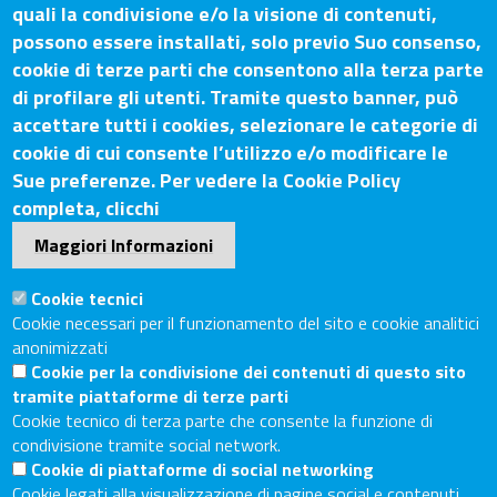
quali la condivisione e/o la visione di contenuti,
possono essere installati, solo previo Suo consenso,
Contatti
cookie di terze parti che consentono alla terza parte
di profilare gli utenti. Tramite questo banner, può
Sede Legale: Via Lazzaro Spallanzani, 25 – 52100 Arezzo
accettare tutti i cookies, selezionare le categorie di
Sede Secondaria: Piazza Giacomo Matteotti, 30 - 53100
cookie di cui consente l’utilizzo e/o modificare le
Siena
Sue preferenze. Per vedere la Cookie Policy
Tel. Sede Legale: 0575/3030
completa, clicchi
Tel. Sede Secondaria: 0577/202511
Maggiori Informazioni
C.F./P.IVA: 02326130511
Codice Univoco UF6UWY
Cookie tecnici
PEC
cciaa.arezzosiena@as.legalmail.camcom.it
Cookie necessari per il funzionamento del sito e cookie analitici
anonimizzati
Sito web
Cookie per la condivisione dei contenuti di questo sito
tramite piattaforme di terze parti
Accesso riservato
Cookie tecnico di terza parte che consente la funzione di
Linee guida pubblicazione di atti e documenti
condivisione tramite social network.
Accessibilità
Cookie di piattaforme di social networking
Cookie legati alla visualizzazione di pagine social e contenuti