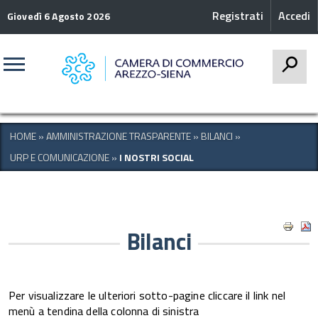
Registrati
Accedi
Giovedì 6 Agosto 2026
CERCA
HOME
»
AMMINISTRAZIONE TRASPARENTE
»
BILANCI
»
URP E COMUNICAZIONE
»
I NOSTRI SOCIAL
Bilanci
Per visualizzare le ulteriori sotto-pagine cliccare il link nel
menù a tendina della colonna di sinistra