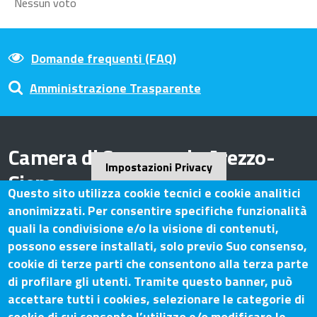
Nessun voto
Domande frequenti (FAQ)
Amministrazione Trasparente
Camera di Commercio Arezzo-
Impostazioni Privacy
Siena
Questo sito utilizza cookie tecnici e cookie analitici
anonimizzati. Per consentire specifiche funzionalità
quali la condivisione e/o la visione di contenuti,
possono essere installati, solo previo Suo consenso,
Contatti
cookie di terze parti che consentono alla terza parte
di profilare gli utenti. Tramite questo banner, può
Sede Legale: Via Lazzaro Spallanzani, 25 – 52100 Arezzo
accettare tutti i cookies, selezionare le categorie di
Sede Secondaria: Piazza Giacomo Matteotti, 30 - 53100
cookie di cui consente l’utilizzo e/o modificare le