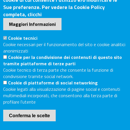
Siena
Sue preferenze. Per vedere la Cookie Policy
Tel. Sede Legale: 0575/3030
completa, clicchi
Tel. Sede Secondaria: 0577/202511
Maggiori Informazioni
C.F./P.IVA: 02326130511
Codice Univoco UF6UWY
Cookie tecnici
PEC
cciaa.arezzosiena@as.legalmail.camcom.it
Cookie necessari per il funzionamento del sito e cookie analitici
anonimizzati
Sito web
Cookie per la condivisione dei contenuti di questo sito
tramite piattaforme di terze parti
Accesso riservato
Cookie tecnico di terza parte che consente la funzione di
Linee guida pubblicazione di atti e documenti
condivisione tramite social network.
Accessibilità
Cookie di piattaforme di social networking
Cookie legati alla visualizzazione di pagine social e contenuti
Mappa del sito
multimediali incorporati, che consentono alla terza parte di
profilare l'utente
Piè
Cookie Policy
di
Conferma le scelte
Internet Privacy
pagina
Privacy