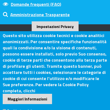
Domande frequenti (FAQ)
Amministrazione Trasparente
Impostazioni Privacy
Questo sito utilizza cookie tecnici e cookie analitici
Camera di Commercio Arezzo-
anonimizzati. Per consentire specifiche funzionalità
Siena
quali la condivisione e/o la visione di contenuti,
possono essere installati, solo previo Suo consenso,
cookie di terze parti che consentono alla terza parte
di profilare gli utenti. Tramite questo banner, può
Contatti
accettare tutti i cookies, selezionare le categorie di
cookie di cui consente l’utilizzo e/o modificare le
Sede Legale: Via Lazzaro Spallanzani, 25 – 52100 Arezzo
Sue preferenze. Per vedere la Cookie Policy
Sede Secondaria: Piazza Giacomo Matteotti, 30 - 53100
completa, clicchi
Siena
Maggiori Informazioni
Tel. Sede Legale: 0575/3030
Tel. Sede Secondaria: 0577/202511