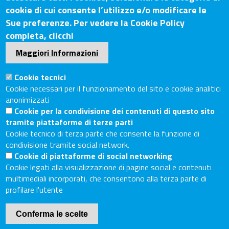
cookie di cui consente l’utilizzo e/o modificare le
Sede Legale: Via Lazzaro Spallanzani, 25 – 52100 Arezzo
Sue preferenze. Per vedere la Cookie Policy
Sede Secondaria: Piazza Giacomo Matteotti, 30 - 53100
completa, clicchi
Siena
Maggiori Informazioni
Tel. Sede Legale: 0575/3030
Tel. Sede Secondaria: 0577/202511
Cookie tecnici
C.F./P.IVA: 02326130511
Cookie necessari per il funzionamento del sito e cookie analitici
Codice Univoco UF6UWY
anonimizzati
Cookie per la condivisione dei contenuti di questo sito
PEC
cciaa.arezzosiena@as.legalmail.camcom.it
tramite piattaforme di terze parti
Sito web
Cookie tecnico di terza parte che consente la funzione di
condivisione tramite social network.
Cookie di piattaforme di social networking
Accesso riservato
Cookie legati alla visualizzazione di pagine social e contenuti
Linee guida pubblicazione di atti e documenti
multimediali incorporati, che consentono alla terza parte di
Accessibilità
profilare l'utente
Mappa del sito
Conferma le scelte