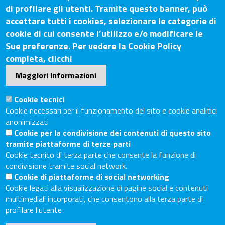
di profilare gli utenti. Tramite questo banner, può
accettare tutti i cookies, selezionare le categorie di
Contatti
cookie di cui consente l’utilizzo e/o modificare le
Sue preferenze. Per vedere la Cookie Policy
Sede Legale: Via Lazzaro Spallanzani, 25 – 52100 Arezzo
completa, clicchi
Sede Secondaria: Piazza Giacomo Matteotti, 30 - 53100
Maggiori Informazioni
Siena
Tel. Sede Legale: 0575/3030
Cookie tecnici
Tel. Sede Secondaria: 0577/202511
Cookie necessari per il funzionamento del sito e cookie analitici
anonimizzati
C.F./P.IVA: 02326130511
Cookie per la condivisione dei contenuti di questo sito
Codice Univoco UF6UWY
tramite piattaforme di terze parti
PEC
cciaa.arezzosiena@as.legalmail.camcom.it
Cookie tecnico di terza parte che consente la funzione di
condivisione tramite social network.
Sito web
Cookie di piattaforme di social networking
Cookie legati alla visualizzazione di pagine social e contenuti
Accesso riservato
multimediali incorporati, che consentono alla terza parte di
Linee guida pubblicazione di atti e documenti
profilare l'utente
Accessibilità