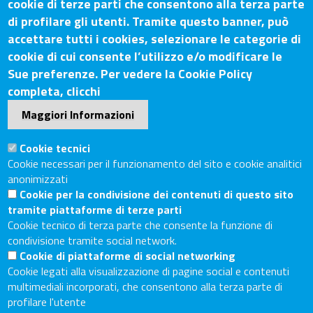
cookie di terze parti che consentono alla terza parte
di profilare gli utenti. Tramite questo banner, può
Contatti
accettare tutti i cookies, selezionare le categorie di
cookie di cui consente l’utilizzo e/o modificare le
Sede Legale: Via Lazzaro Spallanzani, 25 – 52100 Arezzo
Sue preferenze. Per vedere la Cookie Policy
Sede Secondaria: Piazza Giacomo Matteotti, 30 - 53100
completa, clicchi
Siena
Maggiori Informazioni
Tel. Sede Legale: 0575/3030
Tel. Sede Secondaria: 0577/202511
Cookie tecnici
C.F./P.IVA: 02326130511
Cookie necessari per il funzionamento del sito e cookie analitici
Codice Univoco UF6UWY
anonimizzati
Cookie per la condivisione dei contenuti di questo sito
PEC
cciaa.arezzosiena@as.legalmail.camcom.it
tramite piattaforme di terze parti
Sito web
Cookie tecnico di terza parte che consente la funzione di
condivisione tramite social network.
Cookie di piattaforme di social networking
Accesso riservato
Cookie legati alla visualizzazione di pagine social e contenuti
Linee guida pubblicazione di atti e documenti
multimediali incorporati, che consentono alla terza parte di
Accessibilità
profilare l'utente