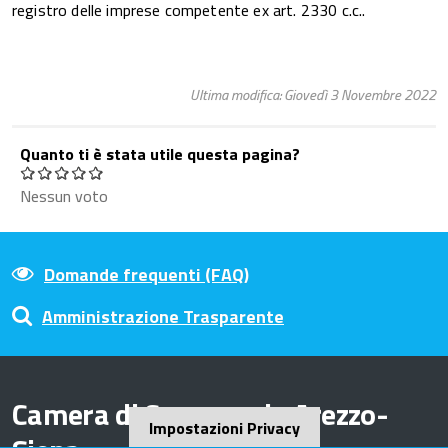
registro delle imprese competente ex art. 2330 c.c..
Ultima modifica: Giovedì 3 Novembre 2022
Quanto ti è stata utile questa pagina?
Nessun voto
Domande frequenti (FAQ)
Amministrazione Trasparente
Camera di Commercio Arezzo-
Impostazioni Privacy