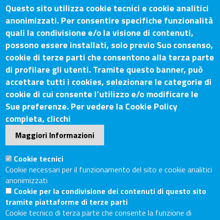
Siena
Questo sito utilizza cookie tecnici e cookie analitici
anonimizzati. Per consentire specifiche funzionalità
quali la condivisione e/o la visione di contenuti,
possono essere installati, solo previo Suo consenso,
Contatti
cookie di terze parti che consentono alla terza parte
di profilare gli utenti. Tramite questo banner, può
Sede Legale: Via Lazzaro Spallanzani, 25 – 52100 Arezzo
accettare tutti i cookies, selezionare le categorie di
Sede Secondaria: Piazza Giacomo Matteotti, 30 - 53100
cookie di cui consente l’utilizzo e/o modificare le
Siena
Sue preferenze. Per vedere la Cookie Policy
Tel. Sede Legale: 0575/3030
completa, clicchi
Tel. Sede Secondaria: 0577/202511
Maggiori Informazioni
C.F./P.IVA: 02326130511
Codice Univoco UF6UWY
Cookie tecnici
PEC
cciaa.arezzosiena@as.legalmail.camcom.it
Cookie necessari per il funzionamento del sito e cookie analitici
anonimizzati
Sito web
Cookie per la condivisione dei contenuti di questo sito
tramite piattaforme di terze parti
Accesso riservato
Cookie tecnico di terza parte che consente la funzione di