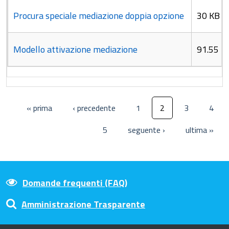
Procura speciale mediazione doppia opzione
30 KB
Modello attivazione mediazione
91.55 K
« prima
‹ precedente
1
2
3
4
5
seguente ›
ultima »
Domande frequenti (FAQ)
Amministrazione Trasparente