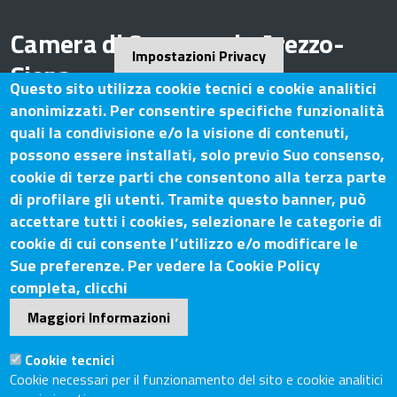
Camera di Commercio Arezzo-
Impostazioni Privacy
Siena
Questo sito utilizza cookie tecnici e cookie analitici
anonimizzati. Per consentire specifiche funzionalità
quali la condivisione e/o la visione di contenuti,
possono essere installati, solo previo Suo consenso,
Contatti
cookie di terze parti che consentono alla terza parte
di profilare gli utenti. Tramite questo banner, può
Sede Legale: Via Lazzaro Spallanzani, 25 – 52100 Arezzo
accettare tutti i cookies, selezionare le categorie di
Sede Secondaria: Piazza Giacomo Matteotti, 30 - 53100
cookie di cui consente l’utilizzo e/o modificare le
Siena
Sue preferenze. Per vedere la Cookie Policy
Tel. Sede Legale: 0575/3030
completa, clicchi
Tel. Sede Secondaria: 0577/202511
Maggiori Informazioni
C.F./P.IVA: 02326130511
Codice Univoco UF6UWY
Cookie tecnici
PEC
cciaa.arezzosiena@as.legalmail.camcom.it
Cookie necessari per il funzionamento del sito e cookie analitici