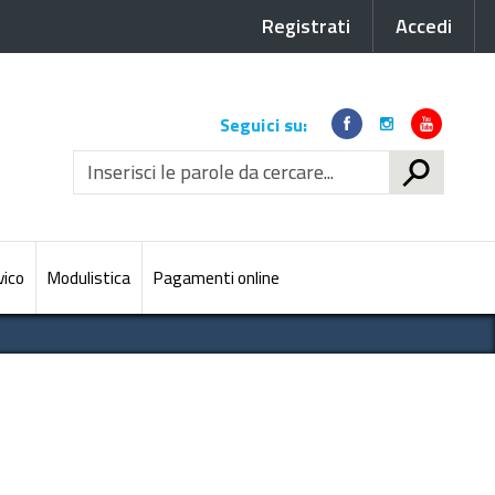
Registrati
Accedi
Link
Seguici su:
social
CERCA
vico
Modulistica
Pagamenti online