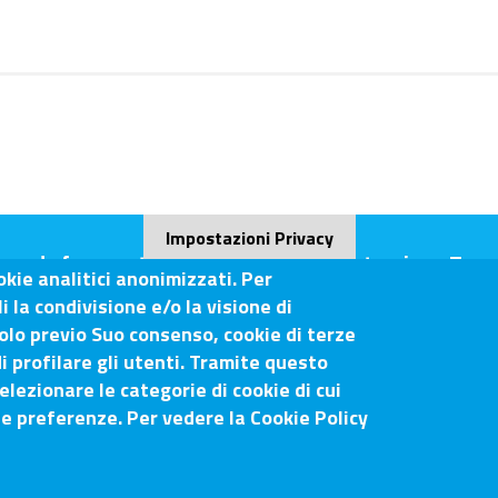
Impostazioni Privacy
ande frequenti (FAQ)
Amministrazione Tras
okie analitici anonimizzati. Per
 la condivisione e/o la visione di
olo previo Suo consenso, cookie di terze
i profilare gli utenti. Tramite questo
o-Siena
elezionare le categorie di cookie di cui
ue preferenze. Per vedere la Cookie Policy
Sito web