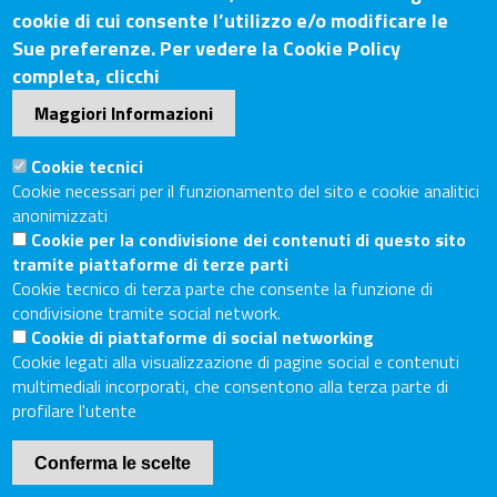
Sede Secondaria: Piazza Giacomo Matteotti, 30 - 53100
cookie di cui consente l’utilizzo e/o modificare le
Siena
Sue preferenze. Per vedere la Cookie Policy
Tel. Sede Legale: 0575/3030
completa, clicchi
Tel. Sede Secondaria: 0577/202511
Maggiori Informazioni
C.F./P.IVA: 02326130511
Codice Univoco UF6UWY
Cookie tecnici
PEC
cciaa.arezzosiena@as.legalmail.camcom.it
Cookie necessari per il funzionamento del sito e cookie analitici
anonimizzati
Sito web
Cookie per la condivisione dei contenuti di questo sito
tramite piattaforme di terze parti
Accesso riservato
Cookie tecnico di terza parte che consente la funzione di
Linee guida pubblicazione di atti e documenti
condivisione tramite social network.
Accessibilità
Cookie di piattaforme di social networking
Cookie legati alla visualizzazione di pagine social e contenuti
Mappa del sito
multimediali incorporati, che consentono alla terza parte di
profilare l'utente
Piè
Cookie Policy
di
Conferma le scelte
Internet Privacy