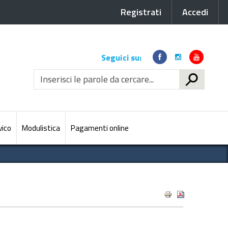
Registrati
Accedi
Link
Seguici su:
social
CERCA
vico
Modulistica
Pagamenti online