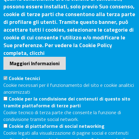
Camera di Commercio Arezzo-
possono essere installati, solo previo Suo consenso,
Siena
cookie di terze parti che consentono alla terza parte
di profilare gli utenti. Tramite questo banner, può
accettare tutti i cookies, selezionare le categorie di
cookie di cui consente l’utilizzo e/o modificare le
Sue preferenze. Per vedere la Cookie Policy
Contatti
completa, clicchi
Sede Legale: Via Lazzaro Spallanzani, 25 – 52100 Arezzo
Maggiori Informazioni
Sede Secondaria: Piazza Giacomo Matteotti, 30 - 53100
Siena
Cookie tecnici
Cookie necessari per il funzionamento del sito e cookie analitici
Tel. Sede Legale: 0575/3030
anonimizzati
Tel. Sede Secondaria: 0577/202511
Cookie per la condivisione dei contenuti di questo sito
C.F./P.IVA: 02326130511
tramite piattaforme di terze parti
Codice Univoco UF6UWY
Cookie tecnico di terza parte che consente la funzione di
PEC
cciaa.arezzosiena@as.legalmail.camcom.it
condivisione tramite social network.
Cookie di piattaforme di social networking
Sito web
Cookie legati alla visualizzazione di pagine social e contenuti