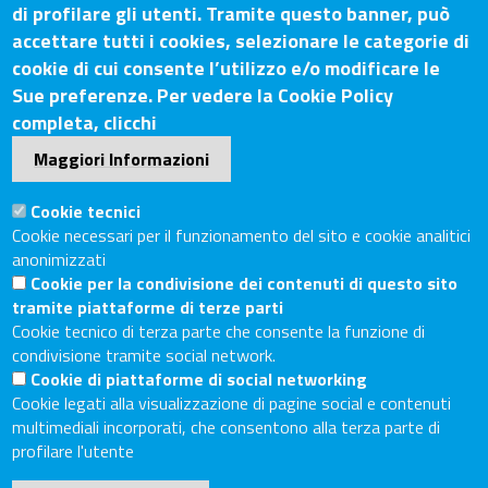
di profilare gli utenti. Tramite questo banner, può
accettare tutti i cookies, selezionare le categorie di
Contatti
cookie di cui consente l’utilizzo e/o modificare le
Sue preferenze. Per vedere la Cookie Policy
Sede Legale: Via Lazzaro Spallanzani, 25 – 52100 Arezzo
completa, clicchi
Sede Secondaria: Piazza Giacomo Matteotti, 30 - 53100
Maggiori Informazioni
Siena
Tel. Sede Legale: 0575/3030
Cookie tecnici
Tel. Sede Secondaria: 0577/202511
Cookie necessari per il funzionamento del sito e cookie analitici
anonimizzati
C.F./P.IVA: 02326130511
Cookie per la condivisione dei contenuti di questo sito
Codice Univoco UF6UWY
tramite piattaforme di terze parti
PEC
cciaa.arezzosiena@as.legalmail.camcom.it
Cookie tecnico di terza parte che consente la funzione di
condivisione tramite social network.
Sito web
Cookie di piattaforme di social networking
Cookie legati alla visualizzazione di pagine social e contenuti
Accesso riservato
multimediali incorporati, che consentono alla terza parte di
Linee guida pubblicazione di atti e documenti
profilare l'utente
Accessibilità