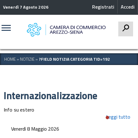
Registrati
Accedi
Venerdì 7 Agosto 2026
CERCA
HOME
»
NOTIZIE
»
?FIELD NOTIZIA CATEGORIA TID=192
Internazionalizzazione
Info su estero
Leggi tutto
su
Nel
Venerdì 8 Maggio 2026
Eur