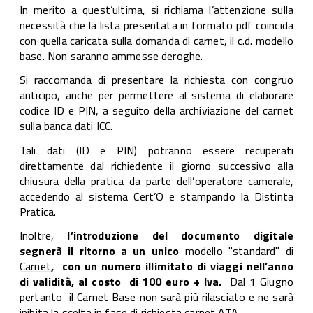
In merito a quest’ultima, si richiama l’attenzione sulla
necessità che la lista presentata in formato pdf coincida
con quella caricata sulla domanda di carnet, il c.d. modello
base. Non saranno ammesse deroghe.
Si raccomanda di presentare la richiesta con congruo
anticipo, anche per permettere al sistema di elaborare
codice ID e PIN, a seguito della archiviazione del carnet
sulla banca dati ICC.
Tali dati (ID e PIN) potranno essere recuperati
direttamente dal richiedente il giorno successivo alla
chiusura della pratica da parte dell’operatore camerale,
accedendo al sistema Cert’O e stampando la Distinta
Pratica.
Inoltre,
l’introduzione del documento digitale
segnerà il ritorno a un
unico
modello "standard" di
Carnet
, con un numero illimitato di viaggi nell’anno
di validità, al costo di 100 euro + Iva.
Dal 1 Giugno
pertanto il Carnet Base non sarà più rilasciato e ne sarà
inibita la scelta in fase di richiesta carnet ATA.