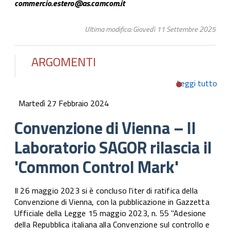
commercio.estero@as.camcom.it
Ultima modifica: Giovedì 11 Settembre 2025
ARGOMENTI
Leggi tutto
su
Con
Martedì 27 Febbraio 2024
di V
Lab
Convenzione di Vienna – Il
SA
Laboratorio SAGOR rilascia il
rilas
'C
'Common Control Mark'
Con
Mar
Il 26 maggio 2023 si è concluso l'iter di ratifica della
Convenzione di Vienna, con la pubblicazione in Gazzetta
Ufficiale della Legge 15 maggio 2023, n. 55 "Adesione
della Repubblica italiana alla Convenzione sul controllo e