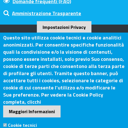
Domande frequenti (FAQ)
Amministrazione Trasparente
Impostazioni Privacy
Questo sito utilizza cookie tecnici e cookie analitici
Camera di Commercio Arezzo-
anonimizzati. Per consentire specifiche funzionalità
Siena
quali la condivisione e/o la visione di contenuti,
possono essere installati, solo previo Suo consenso,
cookie di terze parti che consentono alla terza parte
di profilare gli utenti. Tramite questo banner, può
Contatti
accettare tutti i cookies, selezionare le categorie di
cookie di cui consente l’utilizzo e/o modificare le
Sede Legale: Via Lazzaro Spallanzani, 25 – 52100 Arezzo
Sue preferenze. Per vedere la Cookie Policy
Sede Secondaria: Piazza Giacomo Matteotti, 30 - 53100
completa, clicchi
Siena
Maggiori Informazioni
Tel. Sede Legale: 0575/3030
Tel. Sede Secondaria: 0577/202511
Cookie tecnici