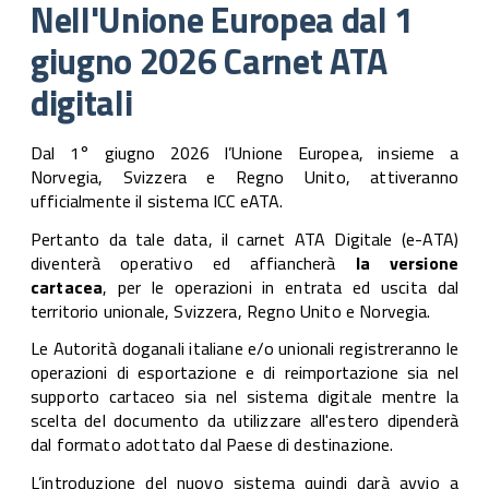
dal
Nell'Unione Europea dal 1
giu
giugno 2026 Carnet ATA
20
Car
digitali
AT
digi
Dal 1° giugno 2026 l’Unione Europea, insieme a
Norvegia, Svizzera e Regno Unito, attiveranno
ufficialmente il sistema ICC eATA.
Pertanto da tale data, il carnet ATA Digitale (e-ATA)
diventerà operativo ed affiancherà
la versione
cartacea
, per le operazioni in entrata ed uscita dal
territorio unionale, Svizzera, Regno Unito e Norvegia.
Le Autorità doganali italiane e/o unionali registreranno le
operazioni di esportazione e di reimportazione sia nel
supporto cartaceo sia nel sistema digitale mentre la
scelta del documento da utilizzare all'estero dipenderà
dal formato adottato dal Paese di destinazione.
L’introduzione del nuovo sistema quindi darà avvio a