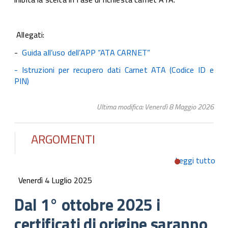
Allegati:
-
Guida all’uso dell’APP “ATA CARNET”
- Istruzioni per recupero dati Carnet ATA (Codice ID e
PIN)
Ultima modifica: Venerdì 8 Maggio 2026
ARGOMENTI
Leggi tutto
su 
ott
Venerdì 4 Luglio 2025
202
cert
Dal 1° ottobre 2025 i
di o
certificati di origine saranno
sar