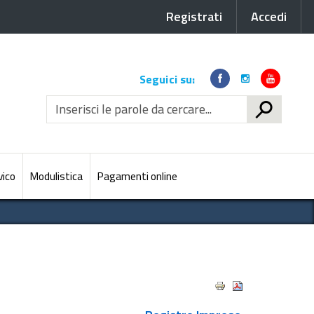
Registrati
Accedi
Link
Seguici su:
social
CERCA
vico
Modulistica
Pagamenti online