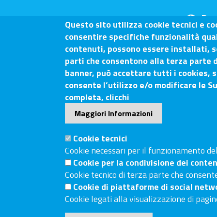
Dom
Questo sito utilizza cookie tecnici e co
consentire specifiche funzionalità quali
contenuti, possono essere installati, s
parti che consentono alla terza parte d
Camera di Commercio Arezz
banner, può accettare tutti i cookies, s
consente l’utilizzo e/o modificare le S
completa, clicchi
Contatti
Maggiori Informazioni
Sede Legale: Via Lazzaro Spallanzani, 25 – 52100 
Sede Secondaria: Piazza Giacomo Matteotti, 30 - 
Cookie tecnici
Tel. Sede Legale: 0575/3030
Cookie necessari per il funzionamento del 
Cookie per la condivisione dei conten
Tel. Sede Secondaria: 0577/202511
Cookie tecnico di terza parte che consente
C.F./P.IVA: 02326130511
Cookie di piattaforme di social netw
Codice Univoco UF6UWY
Cookie legati alla visualizzazione di pagin
PEC
cciaa.arezzosiena@as.legalmail.camcom.it