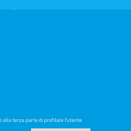
parente
i e documenti
 alla terza parte di profilare l'utente