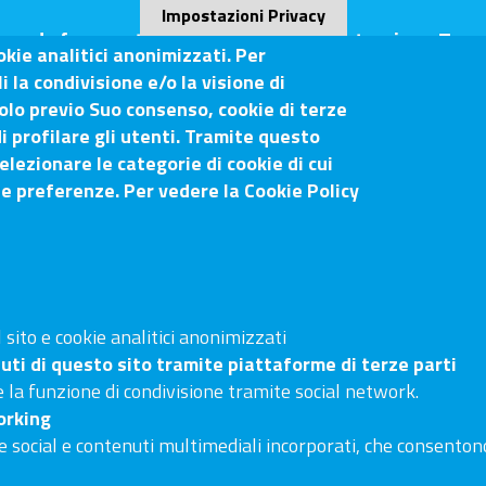
Impostazioni Privacy
ande frequenti (FAQ)
Amministrazione Tras
okie analitici anonimizzati. Per
 la condivisione e/o la visione di
olo previo Suo consenso, cookie di terze
i profilare gli utenti. Tramite questo
o-Siena
elezionare le categorie di cookie di cui
ue preferenze. Per vedere la Cookie Policy
Sito web
Arezzo
Accesso riservato
53100 Siena
Linee guida pubblicazione di att
Accessibilità
sito e cookie analitici anonimizzati
uti di questo sito tramite piattaforme di terze parti
Mappa del sito
 la funzione di condivisione tramite social network.
orking
e social e contenuti multimediali incorporati, che consentono