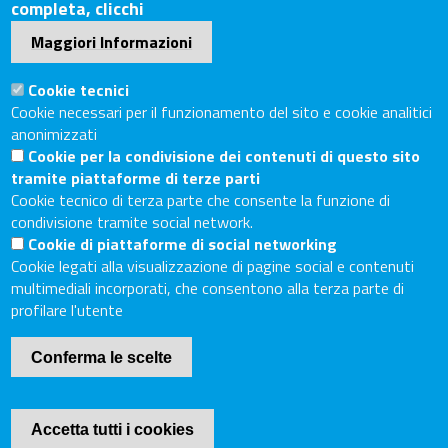
completa, clicchi
Sede Legale: Via Lazzaro Spallanzani, 25 – 52100 Arezzo
Maggiori Informazioni
Sede Secondaria: Piazza Giacomo Matteotti, 30 - 53100
Siena
Cookie tecnici
Cookie necessari per il funzionamento del sito e cookie analitici
Tel. Sede Legale: 0575/3030
anonimizzati
Tel. Sede Secondaria: 0577/202511
Cookie per la condivisione dei contenuti di questo sito
C.F./P.IVA: 02326130511
tramite piattaforme di terze parti
Codice Univoco UF6UWY
Cookie tecnico di terza parte che consente la funzione di
PEC
cciaa.arezzosiena@as.legalmail.camcom.it
condivisione tramite social network.
Cookie di piattaforme di social networking
Sito web
Cookie legati alla visualizzazione di pagine social e contenuti
multimediali incorporati, che consentono alla terza parte di
profilare l'utente
Accesso riservato
Linee guida pubblicazione di atti e documenti
Conferma le scelte
Accessibilità
Mappa del sito
Accetta tutti i cookies