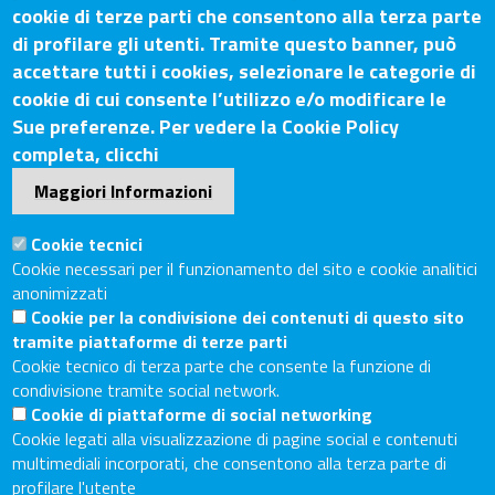
cookie di terze parti che consentono alla terza parte
di profilare gli utenti. Tramite questo banner, può
Contatti
accettare tutti i cookies, selezionare le categorie di
cookie di cui consente l’utilizzo e/o modificare le
Sede Legale: Via Lazzaro Spallanzani, 25 – 52100 Arezzo
Sue preferenze. Per vedere la Cookie Policy
Sede Secondaria: Piazza Giacomo Matteotti, 30 - 53100
completa, clicchi
Siena
Maggiori Informazioni
Tel. Sede Legale: 0575/3030
Tel. Sede Secondaria: 0577/202511
Cookie tecnici
C.F./P.IVA: 02326130511
Cookie necessari per il funzionamento del sito e cookie analitici
Codice Univoco UF6UWY
anonimizzati
Cookie per la condivisione dei contenuti di questo sito
PEC
cciaa.arezzosiena@as.legalmail.camcom.it
tramite piattaforme di terze parti
Sito web
Cookie tecnico di terza parte che consente la funzione di
condivisione tramite social network.
Cookie di piattaforme di social networking
Accesso riservato
Cookie legati alla visualizzazione di pagine social e contenuti
Linee guida pubblicazione di atti e documenti
multimediali incorporati, che consentono alla terza parte di
Accessibilità
profilare l'utente