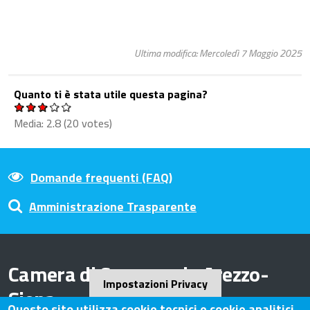
Ultima modifica: Mercoledì 7 Maggio 2025
Quanto ti è stata utile questa pagina?
Media:
2.8
(
20
votes)
Domande frequenti (FAQ)
Amministrazione Trasparente
Camera di Commercio Arezzo-
Impostazioni Privacy
Siena
Questo sito utilizza cookie tecnici e cookie analitici