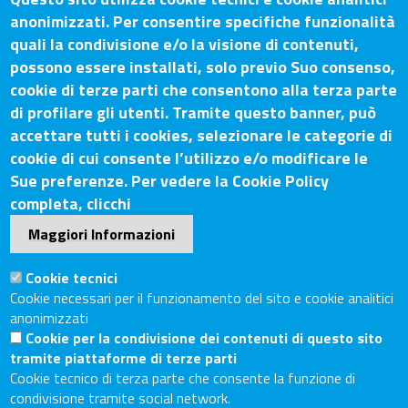
anonimizzati. Per consentire specifiche funzionalità
quali la condivisione e/o la visione di contenuti,
possono essere installati, solo previo Suo consenso,
Contatti
cookie di terze parti che consentono alla terza parte
di profilare gli utenti. Tramite questo banner, può
Sede Legale: Via Lazzaro Spallanzani, 25 – 52100 Arezzo
accettare tutti i cookies, selezionare le categorie di
Sede Secondaria: Piazza Giacomo Matteotti, 30 - 53100
cookie di cui consente l’utilizzo e/o modificare le
Siena
Sue preferenze. Per vedere la Cookie Policy
Tel. Sede Legale: 0575/3030
completa, clicchi
Tel. Sede Secondaria: 0577/202511
Maggiori Informazioni
C.F./P.IVA: 02326130511
Codice Univoco UF6UWY
Cookie tecnici
PEC
cciaa.arezzosiena@as.legalmail.camcom.it
Cookie necessari per il funzionamento del sito e cookie analitici
anonimizzati
Sito web
Cookie per la condivisione dei contenuti di questo sito
tramite piattaforme di terze parti
Accesso riservato
Cookie tecnico di terza parte che consente la funzione di
Linee guida pubblicazione di atti e documenti
condivisione tramite social network.