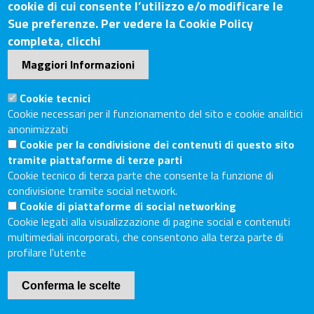
cookie di cui consente l’utilizzo e/o modificare le
Sede Legale: Via Lazzaro Spallanzani, 25 – 52100 Arezzo
Sue preferenze. Per vedere la Cookie Policy
Sede Secondaria: Piazza Giacomo Matteotti, 30 - 53100
completa, clicchi
Siena
Maggiori Informazioni
Tel. Sede Legale: 0575/3030
Tel. Sede Secondaria: 0577/202511
Cookie tecnici
C.F./P.IVA: 02326130511
Cookie necessari per il funzionamento del sito e cookie analitici
Codice Univoco UF6UWY
anonimizzati
Cookie per la condivisione dei contenuti di questo sito
PEC
cciaa.arezzosiena@as.legalmail.camcom.it
tramite piattaforme di terze parti
Sito web
Cookie tecnico di terza parte che consente la funzione di
condivisione tramite social network.
Cookie di piattaforme di social networking
Accesso riservato
Cookie legati alla visualizzazione di pagine social e contenuti
Linee guida pubblicazione di atti e documenti
multimediali incorporati, che consentono alla terza parte di
Accessibilità
profilare l'utente
Mappa del sito
Conferma le scelte
Piè