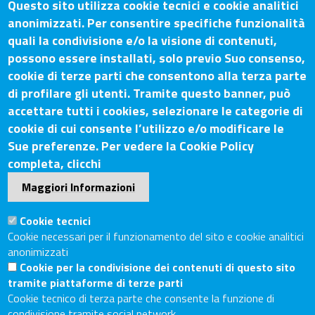
Questo sito utilizza cookie tecnici e cookie analitici
Camera di Commercio Arezzo-
anonimizzati. Per consentire specifiche funzionalità
Siena
quali la condivisione e/o la visione di contenuti,
possono essere installati, solo previo Suo consenso,
cookie di terze parti che consentono alla terza parte
di profilare gli utenti. Tramite questo banner, può
Contatti
accettare tutti i cookies, selezionare le categorie di
cookie di cui consente l’utilizzo e/o modificare le
Sede Legale: Via Lazzaro Spallanzani, 25 – 52100 Arezzo
Sue preferenze. Per vedere la Cookie Policy
Sede Secondaria: Piazza Giacomo Matteotti, 30 - 53100
completa, clicchi
Siena
Maggiori Informazioni
Tel. Sede Legale: 0575/3030
Tel. Sede Secondaria: 0577/202511
Cookie tecnici
C.F./P.IVA: 02326130511
Cookie necessari per il funzionamento del sito e cookie analitici
Codice Univoco UF6UWY
anonimizzati
Cookie per la condivisione dei contenuti di questo sito
PEC
cciaa.arezzosiena@as.legalmail.camcom.it
tramite piattaforme di terze parti
Sito web
Cookie tecnico di terza parte che consente la funzione di
condivisione tramite social network.