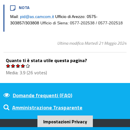
NOTA
Mail:
pid@as.camcom.it
Ufficio di Arezzo: 0575-
303857/303808
Ufficio di Siena: 0577-202538 / 0577-202518
Ultima modifica: Martedì 21 Maggio 2024
Quanto ti è stata utile questa pagina?
Media:
3.9
(
26
votes)
Domande frequenti (FAQ)
Amministrazione Trasparente
Impostazioni Privacy