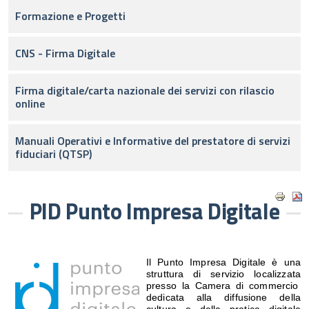
Formazione e Progetti
CNS - Firma Digitale
Firma digitale/carta nazionale dei servizi con rilascio
online
Manuali Operativi e Informative del prestatore di servizi
fiduciari (QTSP)
PID Punto Impresa Digitale
I
l
Punt
o
Impresa Digitale
è una
struttur
a
di servizio localizzat
a
presso l
a
Camer
a
di
c
ommercio
dedicat
a
alla
diffusione della