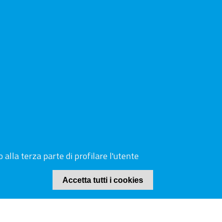
i e documenti
 alla terza parte di profilare l'utente
Accetta tutti i cookies
© 2019 Camera di Commercio Arezzo-Siena