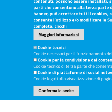
contenuti, possono essere installati, s
parti che consentono alla terza parte d
Camera di Commercio Arezz
banner, può accettare tutti i cookies, s
consente l’utilizzo e/o modificare le S
completa, clicchi
Contatti
Maggiori Informazioni
Sede Legale: Via Lazzaro Spallanzani, 25 – 52100 
Sede Secondaria: Piazza Giacomo Matteotti, 30 - 
Cookie tecnici
Tel. Sede Legale: 0575/3030
Cookie necessari per il funzionamento del 
Cookie per la condivisione dei conten
Tel. Sede Secondaria: 0577/202511
Cookie tecnico di terza parte che consente
C.F./P.IVA: 02326130511
Cookie di piattaforme di social netw
Codice Univoco UF6UWY
Cookie legati alla visualizzazione di pagin
PEC
cciaa.arezzosiena@as.legalmail.camcom.it
Piè
Conferma le scelte
Cookie Policy
Internet Privacy
Privacy
di