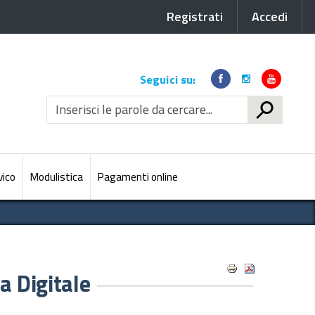
Registrati
Accedi
Link
Seguici su:
social
CERCA
vico
Modulistica
Pagamenti online
a Digitale