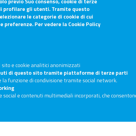
olo previo Suo consenso, cookie di terze
i profilare gli utenti. Tramite questo
o-Siena
elezionare le categorie di cookie di cui
ue preferenze. Per vedere la Cookie Policy
Sito web
Arezzo
Accesso riservato
53100 Siena
Linee guida pubblicazione di att
sito e cookie analitici anonimizzati
Accessibilità
uti di questo sito tramite piattaforme di terze parti
Mappa del sito
 la funzione di condivisione tramite social network.
orking
e social e contenuti multimediali incorporati, che consentono