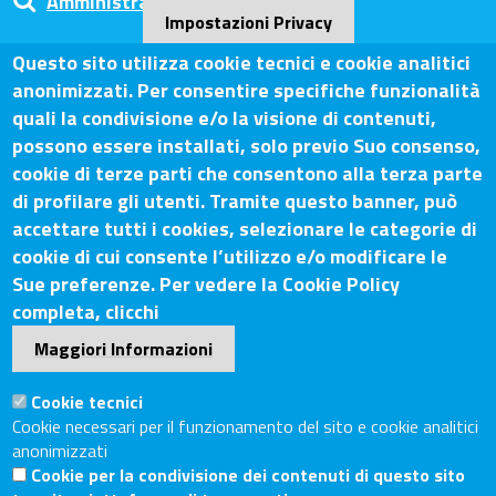
Amministrazione Trasparente
Impostazioni Privacy
Questo sito utilizza cookie tecnici e cookie analitici
anonimizzati. Per consentire specifiche funzionalità
Camera di Commercio Arezzo-
quali la condivisione e/o la visione di contenuti,
Siena
possono essere installati, solo previo Suo consenso,
cookie di terze parti che consentono alla terza parte
di profilare gli utenti. Tramite questo banner, può
accettare tutti i cookies, selezionare le categorie di
Contatti
cookie di cui consente l’utilizzo e/o modificare le
Sue preferenze. Per vedere la Cookie Policy
Sede Legale: Via Lazzaro Spallanzani, 25 – 52100 Arezzo
completa, clicchi
Sede Secondaria: Piazza Giacomo Matteotti, 30 - 53100
Maggiori Informazioni
Siena
Tel. Sede Legale: 0575/3030
Cookie tecnici
Tel. Sede Secondaria: 0577/202511
Cookie necessari per il funzionamento del sito e cookie analitici
anonimizzati
C.F./P.IVA: 02326130511
Cookie per la condivisione dei contenuti di questo sito
Codice Univoco UF6UWY