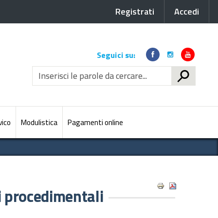
Registrati
Accedi
Link
Seguici su:
social
CERCA
vico
Modulistica
Pagamenti online
 procedimentali