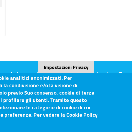
Impostazioni Privacy
ande frequenti (FAQ)
Amministrazione Tras
okie analitici anonimizzati. Per
 la condivisione e/o la visione di
olo previo Suo consenso, cookie di terze
i profilare gli utenti. Tramite questo
o-Siena
elezionare le categorie di cookie di cui
ue preferenze. Per vedere la Cookie Policy
Sito web