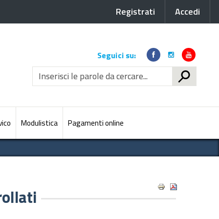
Registrati
Accedi
Link
Seguici su:
social
CERCA
vico
Modulistica
Pagamenti online
ollati