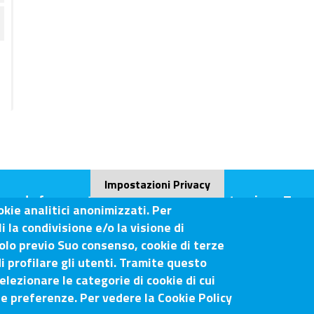
Impostazioni Privacy
ande frequenti (FAQ)
Amministrazione Tras
okie analitici anonimizzati. Per
 la condivisione e/o la visione di
olo previo Suo consenso, cookie di terze
i profilare gli utenti. Tramite questo
o-Siena
elezionare le categorie di cookie di cui
ue preferenze. Per vedere la Cookie Policy