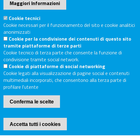
Sede Secondaria: Piazza Giacomo Matteotti, 30 - 53100
Maggiori Informazioni
Siena
Tel. Sede Legale: 0575/3030
Cookie tecnici
Tel. Sede Secondaria: 0577/202511
Cookie necessari per il funzionamento del sito e cookie analitici
anonimizzati
C.F./P.IVA: 02326130511
Cookie per la condivisione dei contenuti di questo sito
Codice Univoco UF6UWY
tramite piattaforme di terze parti
PEC
cciaa.arezzosiena@as.legalmail.camcom.it
Cookie tecnico di terza parte che consente la funzione di
condivisione tramite social network.
Sito web
Cookie di piattaforme di social networking
Cookie legati alla visualizzazione di pagine social e contenuti
Accesso riservato
multimediali incorporati, che consentono alla terza parte di
Linee guida pubblicazione di atti e documenti
profilare l'utente
Accessibilità
Conferma le scelte
Mappa del sito
Piè
Cookie Policy
Accetta tutti i cookies
di
Internet Privacy